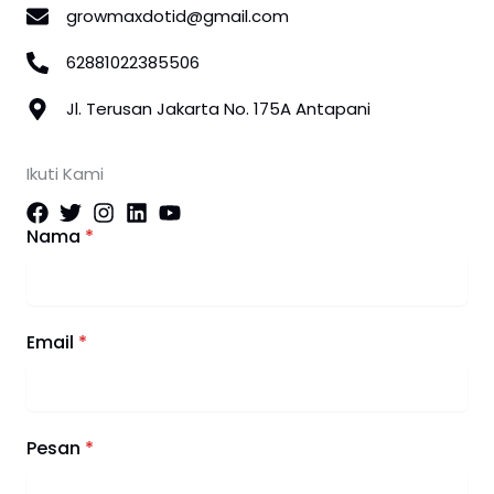
growmaxdotid@gmail.com
62881022385506
Jl. Terusan Jakarta No. 175A Antapani
Ikuti Kami
Nama
*
Email
*
Pesan
*